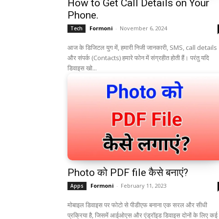
How to Get Call Details on Your
Phone.
Formoni
-
November 6, 2024
Tech
आज के डिजिटल युग में, हमारी निजी जानकारी, SMS, call details
और संपर्क (Contacts) हमारे फोन में संग्रहीत होती हैं। परंतु यदि
डिवाइस खो...
Photo को PDF file कैसे बनाएं?
Formoni
-
February 11, 2023
Apps
मोबाइल डिवाइस पर फोटो से पीडीएफ बनाना एक सरल और सीधी
प्रक्रिया है, जिसमें आईओएस और एंड्रॉइड डिवाइस दोनों के लिए कई