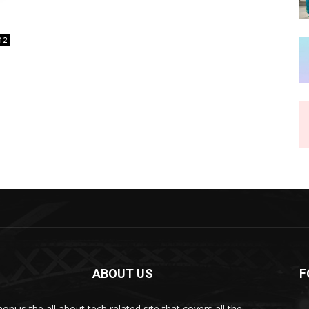
12
ABOUT US
F
ni is the all about tech related site that covers all the